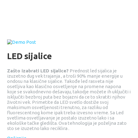
LED sijalice
Zašto izabrati LED sijalice?
Prednost led sijalica je
izuzetno dug vek trajanja , a troši 90% manje energije u
ondosu na klasične sijalice. Takođe led rasveta nije
osetljiva kao klasično osvetljenje na promene napona
koje se svakodnevno dešavaju, takodje možete ih uključiti i
isključiti bezbroj puta bez bojazni da ce to skratiti njihov
životni vek. Primetite da LED svetlo dostiže svoj
maksimum osvetljenosti trenutno, za razliku od
fluorescentnog kome ipak treba izvesno vreme. Sa Led
svetlima osvetljavanje je postalo izuzetno lako i sa
ekološke tačke gledišta. Ova tehnologija je poželjna zato
sto se izuzetno lako reciklira .