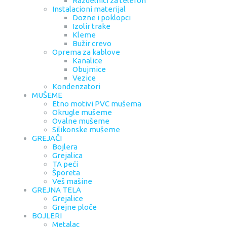
Razdelnici za telefon
Instalacioni materijal
Dozne i poklopci
Izolir trake
Kleme
Bužir crevo
Oprema za kablove
Kanalice
Obujmice
Vezice
Kondenzatori
MUŠEME
Etno motivi PVC mušema
Okrugle mušeme
Ovalne mušeme
Silikonske mušeme
GREJAČI
Bojlera
Grejalica
TA peći
Šporeta
Veš mašine
GREJNA TELA
Grejalice
Grejne ploče
BOJLERI
Metalac