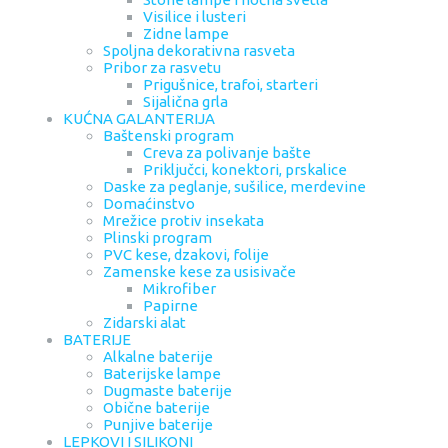
Visilice i lusteri
Zidne lampe
Spoljna dekorativna rasveta
Pribor za rasvetu
Prigušnice, trafoi, starteri
Sijalična grla
KUĆNA GALANTERIJA
Baštenski program
Creva za polivanje bašte
Priključci, konektori, prskalice
Daske za peglanje, sušilice, merdevine
Domaćinstvo
Mrežice protiv insekata
Plinski program
PVC kese, dzakovi, folije
Zamenske kese za usisivače
Mikrofiber
Papirne
Zidarski alat
BATERIJE
Alkalne baterije
Baterijske lampe
Dugmaste baterije
Obične baterije
Punjive baterije
LEPKOVI I SILIKONI