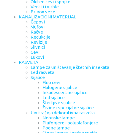
Okiten cevi i spojke
Ventili i virble
Brinox veze
KANALIZACIONI MATERIJAL
Čepovi
Mufovi
Račve
Redukcije
Revizije
Slivnici
Cevi
Lukovi
RASVETA
Lampe za uništavanje štetnih insekata
Led rasveta
Sijalice
Fluo cevi
Halogene sijalice
Inkadescentne sijalice
Led sijalice
Štedljive sijalice
Živine i specijalne sijalice
Unutrašnja dekorativna rasveta
Neonske lampe
Plafonjere i poluplafonjere
Podne lampe
Stone lampe i noćna svetla