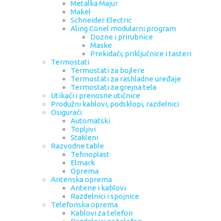
Metalka Majur
Makel
Schneider Electric
Aling Conel modularni program
Dozne i prirubnice
Maske
Prekidači, priključnice i tasteri
Termostati
Termostati za bojlere
Termostati za rashladne uređaje
Termostati za grejna tela
Utikači i prenosne utičnice
Produžni kablovi, podsklopi, razdelnici
Osigurači
Automatski
Topljivi
Stakleni
Razvodne table
Tehnoplast
Elmark
Oprema
Antenska oprema
Antene i kablovi
Razdelnici i spojnice
Telefonska oprema
Kablovi za telefon