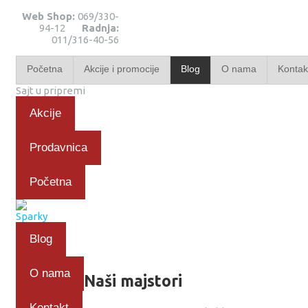
Web Shop:
069/330-
94-12
Radnja:
011/316-40-56
Početna
Akcije i promocije
Blog
O nama
Kontak
Sajt u pripremi
Akcije
Prodavnica
Početna
Blog
O nama
Naši majstori
Kontakt