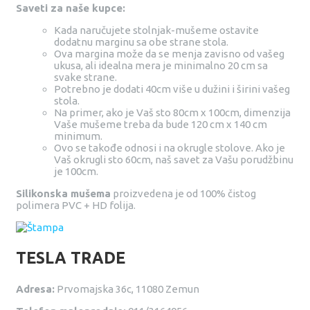
Saveti za naše kupce:
Kada naručujete stolnjak-mušeme ostavite
dodatnu marginu sa obe strane stola.
Ova margina može da se menja zavisno od vašeg
ukusa, ali idealna mera je minimalno 20 cm sa
svake strane.
Potrebno je dodati 40cm više u dužini i širini vašeg
stola.
Na primer, ako je Vaš sto 80cm x 100cm, dimenzija
Vaše mušeme treba da bude 120 cm x 140 cm
minimum.
Ovo se takođe odnosi i na okrugle stolove. Ako je
Vaš okrugli sto 60cm, naš savet za Vašu porudžbinu
je 100cm.
Silikonska mušema
proizvedena je od 100% čistog
polimera PVC + HD folija.
TESLA TRADE
Adresa:
Prvomajska 36c, 11080 Zemun