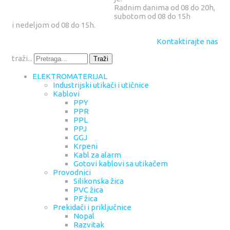
Radnim danima od 08 do 20h,
subotom od 08 do 15h
i nedeljom od 08 do 15h.
Kontaktirajte nas
traži...
Traži
ELEKTROMATERIJAL
Industrijski utikači i utičnice
Kablovi
PPY
PPR
PPL
PPJ
GGJ
Krpeni
Kabl za alarm
Gotovi kablovi sa utikačem
Provodnici
Silikonska žica
PVC žica
PF žica
Prekidači i priključnice
Nopal
Razvitak