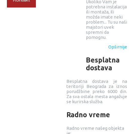
Ukoliko Vam je
potrebna instalacija
ili montaža, ili
možda imate neki
problem... Tu su naši
majstori uvek
spremni da
pomognu.
Opširnije
Besplatna
dostava
Besplatna dostava je na
teritoriji Beograda za iznos
porudžbine preko 6000 din.
Za sva ostala mesta angažuje
se kurirska služba.
Radno vreme
Radno vreme našeg objekta
je: