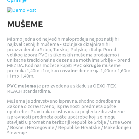
Opširnije...
MUŠEME
Mi smo jedna od najvećih maloprodaja najpoznatijih i
najkvalitetnijih mušema - stolnjaka dizajniranih i
proizvedenih u Srbiji, Turskoj, Poljskoj i Italiji. Pored
velikog izbora PVC i silikonskih mušema prodajemo i
unikatne tradicionalne dezene sa motivima Srbije – brend
MEZIJA. Kod nas možete kupiti PVC
okrugle
mušeme
prečnika 1,40m i 1m, kao i
ovalne
dimenzija 1,40m x 1,60m
i 1m x 1,40m.
PVC mušema
je proizvedena u skladu sa OEXO-TEX,
REACH standardima.
Mušema je zdravstveno ispravna, shodno odredbama
Zakona o zdravstvenoj ispravnosti predmeta opšte
upotrebe i Pravilnika o uslovima u pogledu zdravstvene
ispravnosti predmeta opšte upotrebe koji se mogu
stavljati u promet na teritoriji Republike Srbije / Crne Gore
/ Bosne i Hercegovine / Republike Hrvatske / Makedonije i
Slovenije.