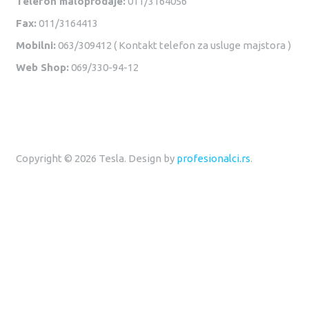
Telefon maloprodaje:
011/3164056
Fax:
011/3164413
Mobilni:
063/309412 ( Kontakt telefon za usluge majstora )
Web Shop:
069/330-94-12
Copyright © 2026 Tesla. Design by
profesionalci.rs
.