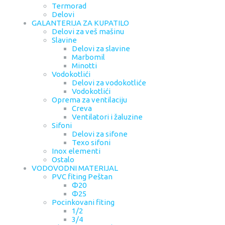
Termorad
Delovi
GALANTERIJA ZA KUPATILO
Delovi za veš mašinu
Slavine
Delovi za slavine
Marbomil
Minotti
Vodokotlići
Delovi za vodokotliće
Vodokotlići
Oprema za ventilaciju
Creva
Ventilatori i žaluzine
Sifoni
Delovi za sifone
Texo sifoni
Inox elementi
Ostalo
VODOVODNI MATERIJAL
PVC fiting Peštan
Φ20
Φ25
Pocinkovani fiting
1/2
3/4