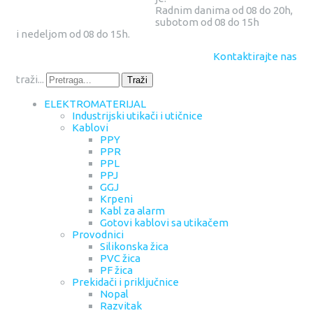
Radnim danima od 08 do 20h,
subotom od 08 do 15h
i nedeljom od 08 do 15h.
Kontaktirajte nas
traži...
Traži
ELEKTROMATERIJAL
Industrijski utikači i utičnice
Kablovi
PPY
PPR
PPL
PPJ
GGJ
Krpeni
Kabl za alarm
Gotovi kablovi sa utikačem
Provodnici
Silikonska žica
PVC žica
PF žica
Prekidači i priključnice
Nopal
Razvitak