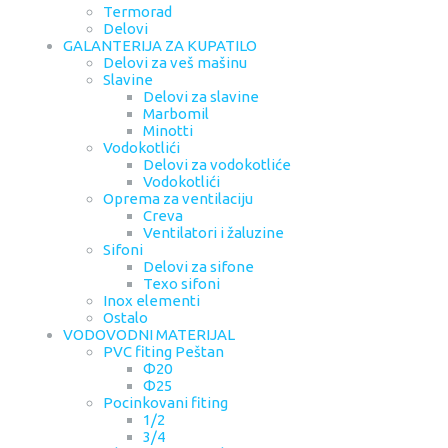
Termorad
Delovi
GALANTERIJA ZA KUPATILO
Delovi za veš mašinu
Slavine
Delovi za slavine
Marbomil
Minotti
Vodokotlići
Delovi za vodokotliće
Vodokotlići
Oprema za ventilaciju
Creva
Ventilatori i žaluzine
Sifoni
Delovi za sifone
Texo sifoni
Inox elementi
Ostalo
VODOVODNI MATERIJAL
PVC fiting Peštan
Φ20
Φ25
Pocinkovani fiting
1/2
3/4