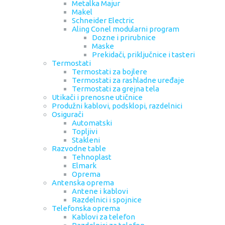
Metalka Majur
Makel
Schneider Electric
Aling Conel modularni program
Dozne i prirubnice
Maske
Prekidači, priključnice i tasteri
Termostati
Termostati za bojlere
Termostati za rashladne uređaje
Termostati za grejna tela
Utikači i prenosne utičnice
Produžni kablovi, podsklopi, razdelnici
Osigurači
Automatski
Topljivi
Stakleni
Razvodne table
Tehnoplast
Elmark
Oprema
Antenska oprema
Antene i kablovi
Razdelnici i spojnice
Telefonska oprema
Kablovi za telefon