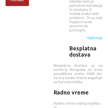
Ukoliko Vam je
potrebna instalacija
ili montaža, ili
možda imate neki
problem... Tu su naši
majstori uvek
spremni da
pomognu.
Opširnije
Besplatna
dostava
Besplatna dostava je na
teritoriji Beograda za iznos
porudžbine preko 6000 din.
Za sva ostala mesta angažuje
se kurirska služba.
Radno vreme
Radno vreme našeg objekta
je: