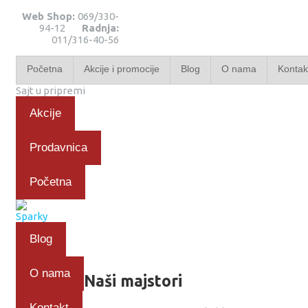
Web Shop:
069/330-
94-12
Radnja:
011/316-40-56
Početna
Akcije i promocije
Blog
O nama
Kontak
Sajt u pripremi
Akcije
Prodavnica
Početna
Blog
O nama
Naši majstori
Kontakt