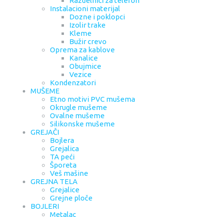
Razdelnici za telefon
Instalacioni materijal
Dozne i poklopci
Izolir trake
Kleme
Bužir crevo
Oprema za kablove
Kanalice
Obujmice
Vezice
Kondenzatori
MUŠEME
Etno motivi PVC mušema
Okrugle mušeme
Ovalne mušeme
Silikonske mušeme
GREJAČI
Bojlera
Grejalica
TA peći
Šporeta
Veš mašine
GREJNA TELA
Grejalice
Grejne ploče
BOJLERI
Metalac