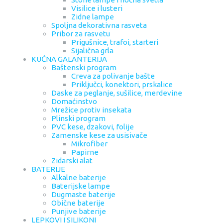
Visilice i lusteri
Zidne lampe
Spoljna dekorativna rasveta
Pribor za rasvetu
Prigušnice, trafoi, starteri
Sijalična grla
KUĆNA GALANTERIJA
Baštenski program
Creva za polivanje bašte
Priključci, konektori, prskalice
Daske za peglanje, sušilice, merdevine
Domaćinstvo
Mrežice protiv insekata
Plinski program
PVC kese, dzakovi, folije
Zamenske kese za usisivače
Mikrofiber
Papirne
Zidarski alat
BATERIJE
Alkalne baterije
Baterijske lampe
Dugmaste baterije
Obične baterije
Punjive baterije
LEPKOVI I SILIKONI