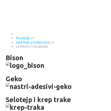
Početak
>>
Internet prodavnica
>>
LEPKOVI I SILIKONI
Bison
Geko
Selotejp i krep trake