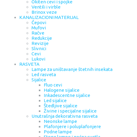
Okiten cevi i spojke
Ventili i virble
Brinox veze
KANALIZACIONI MATERIJAL
Čepovi
Mufovi
Račve
Redukcije
Revizije
Slivnici
Cevi
Lukovi
RASVETA
Lampe za uništavanje štetnih insekata
Led rasveta
Sijalice
Fluo cevi
Halogene sijalice
Inkadescentne sijalice
Led sijalice
Štedljive sijalice
Živine i specijalne sijalice
Unutrašnja dekorativna rasveta
Neonske lampe
Plafonjere i poluplafonjere
Podne lampe
Stone lampe i noćna svetla