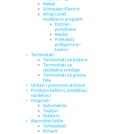
Makel
Schneider Electric
Aling Conel
modularni program
Dozne i
prirubnice
Maske
Prekidači,
priključnice i
tasteri
Termostati
Termostati za bojlere
Termostati za
rashladne uređaje
Termostati za grejna
tela
Utikači i prenosne utičnice
Produžni kablovi, podsklopi,
razdelnici
Osigurači
Automatski
Topljivi
Stakleni
Razvodne table
Tehnoplast
Elmark