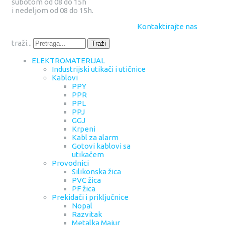
subotom od 08 do 15h
i nedeljom od 08 do 15h.
Kontaktirajte nas
traži...
Traži
ELEKTROMATERIJAL
Industrijski utikači i utičnice
Kablovi
PPY
PPR
PPL
PPJ
GGJ
Krpeni
Kabl za alarm
Gotovi kablovi sa
utikačem
Provodnici
Silikonska žica
PVC žica
PF žica
Prekidači i priključnice
Nopal
Razvitak
Metalka Majur