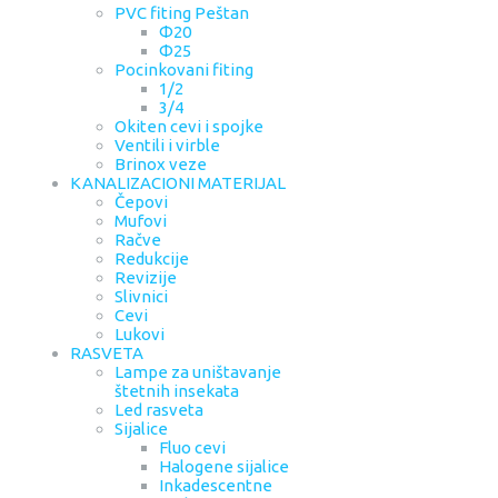
PVC fiting Peštan
Φ20
Φ25
Pocinkovani fiting
1/2
3/4
Okiten cevi i spojke
Ventili i virble
Brinox veze
KANALIZACIONI MATERIJAL
Čepovi
Mufovi
Račve
Redukcije
Revizije
Slivnici
Cevi
Lukovi
RASVETA
Lampe za uništavanje
štetnih insekata
Led rasveta
Sijalice
Fluo cevi
Halogene sijalice
Inkadescentne