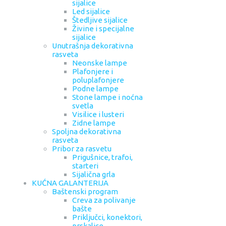
sijalice
Led sijalice
Štedljive sijalice
Živine i specijalne
sijalice
Unutrašnja dekorativna
rasveta
Neonske lampe
Plafonjere i
poluplafonjere
Podne lampe
Stone lampe i noćna
svetla
Visilice i lusteri
Zidne lampe
Spoljna dekorativna
rasveta
Pribor za rasvetu
Prigušnice, trafoi,
starteri
Sijalična grla
KUĆNA GALANTERIJA
Baštenski program
Creva za polivanje
bašte
Priključci, konektori,
prskalice