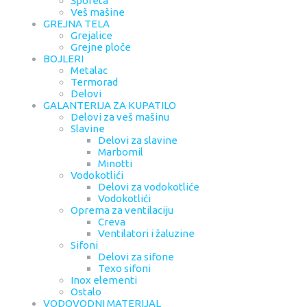
Šporeta
Veš mašine
GREJNA TELA
Grejalice
Grejne ploče
BOJLERI
Metalac
Termorad
Delovi
GALANTERIJA ZA KUPATILO
Delovi za veš mašinu
Slavine
Delovi za slavine
Marbomil
Minotti
Vodokotlići
Delovi za vodokotliće
Vodokotlići
Oprema za ventilaciju
Creva
Ventilatori i žaluzine
Sifoni
Delovi za sifone
Texo sifoni
Inox elementi
Ostalo
VODOVODNI MATERIJAL