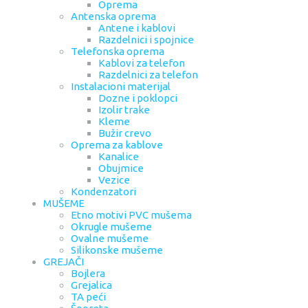
Oprema
Antenska oprema
Antene i kablovi
Razdelnici i spojnice
Telefonska oprema
Kablovi za telefon
Razdelnici za telefon
Instalacioni materijal
Dozne i poklopci
Izolir trake
Kleme
Bužir crevo
Oprema za kablove
Kanalice
Obujmice
Vezice
Kondenzatori
MUŠEME
Etno motivi PVC mušema
Okrugle mušeme
Ovalne mušeme
Silikonske mušeme
GREJAČI
Bojlera
Grejalica
TA peći