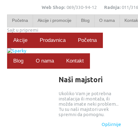
Web Shop:
069/330-94-12
Radnja:
011/316
Početna
Akcije i promocije
Blog
O nama
Kontak
Sajt u pripremi
Akcije
Prodavnica
Početna
Blog
O nama
Kontakt
Naši majstori
Ukoliko Vam je potrebna
instalacija ili montaža, ili
možda imate neki problem...
Tu su naši majstori uvek
spremni da pomognu.
Opširnije