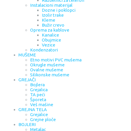
Razdelnici za telefon
Instalacioni materijal
Dozne i poklopci
Izolir trake
Kleme
Bužir crevo
Oprema za kablove
Kanalice
Obujmice
Vezice
Kondenzatori
MUŠEME
Etno motivi PVC mušema
Okrugle mušeme
Ovalne mušeme
Silikonske mušeme
GREJAČI
Bojlera
Grejalica
TA peći
Šporeta
Veš mašine
GREJNA TELA
Grejalice
Grejne ploče
BOJLERI
Metalac