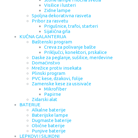
Visilice i lusteri
Zidne lampe
Spoljna dekorativna rasveta
Pribor za rasvetu
Prigušnice, trafoi, starteri
Sijalična grla
KUĆNA GALANTERIJA
Baštenski program
Creva za polivanje bašte
Priključci, konektori, prskalice
Daske za peglanje, sušilice, merdevine
Domaćinstvo
Mrežice protiv insekata
Plinski program
PVC kese, dzakovi, folije
Zamenske kese za usisivače
Mikrofiber
Papirne
Zidarski alat
BATERIJE
Alkalne baterije
Baterijske lampe
Dugmaste baterije
Obične baterije
Punjive baterije
LEPKOVI I SILIKONI