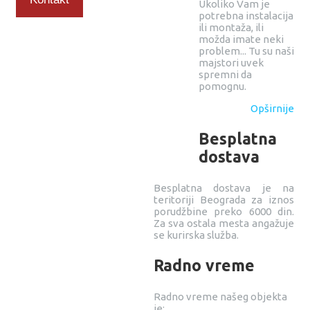
Ukoliko Vam je
potrebna instalacija
ili montaža, ili
možda imate neki
problem... Tu su naši
majstori uvek
spremni da
pomognu.
Opširnije
Besplatna
dostava
Besplatna dostava je na
teritoriji Beograda za iznos
porudžbine preko 6000 din.
Za sva ostala mesta angažuje
se kurirska služba.
Radno vreme
Radno vreme našeg objekta
je: