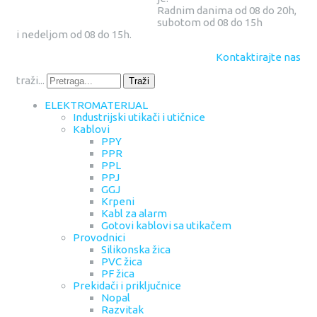
Radnim danima od 08 do 20h,
subotom od 08 do 15h
i nedeljom od 08 do 15h.
Kontaktirajte nas
traži...
Traži
ELEKTROMATERIJAL
Industrijski utikači i utičnice
Kablovi
PPY
PPR
PPL
PPJ
GGJ
Krpeni
Kabl za alarm
Gotovi kablovi sa utikačem
Provodnici
Silikonska žica
PVC žica
PF žica
Prekidači i priključnice
Nopal
Razvitak