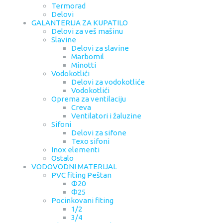
Termorad
Delovi
GALANTERIJA ZA KUPATILO
Delovi za veš mašinu
Slavine
Delovi za slavine
Marbomil
Minotti
Vodokotlići
Delovi za vodokotliće
Vodokotlići
Oprema za ventilaciju
Creva
Ventilatori i žaluzine
Sifoni
Delovi za sifone
Texo sifoni
Inox elementi
Ostalo
VODOVODNI MATERIJAL
PVC fiting Peštan
Φ20
Φ25
Pocinkovani fiting
1/2
3/4