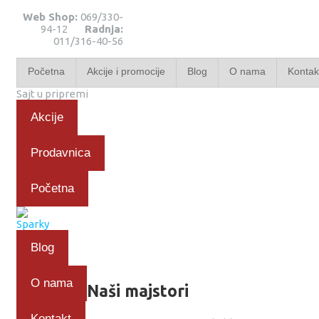
Web Shop:
069/330-
94-12
Radnja:
011/316-40-56
Početna
Akcije i promocije
Blog
O nama
Kontak
Sajt u pripremi
Akcije
Prodavnica
Početna
Blog
O nama
Naši majstori
Kontakt