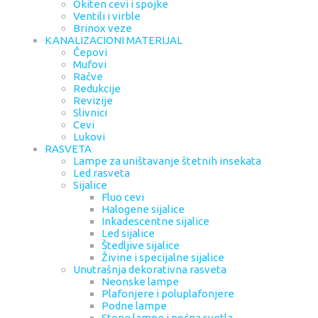
Okiten cevi i spojke
Ventili i virble
Brinox veze
KANALIZACIONI MATERIJAL
Čepovi
Mufovi
Račve
Redukcije
Revizije
Slivnici
Cevi
Lukovi
RASVETA
Lampe za uništavanje štetnih insekata
Led rasveta
Sijalice
Fluo cevi
Halogene sijalice
Inkadescentne sijalice
Led sijalice
Štedljive sijalice
Živine i specijalne sijalice
Unutrašnja dekorativna rasveta
Neonske lampe
Plafonjere i poluplafonjere
Podne lampe
Stone lampe i noćna svetla