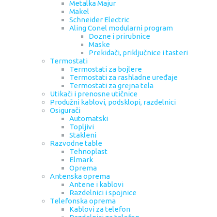
Metalka Majur
Makel
Schneider Electric
Aling Conel modularni program
Dozne i prirubnice
Maske
Prekidači, priključnice i tasteri
Termostati
Termostati za bojlere
Termostati za rashladne uređaje
Termostati za grejna tela
Utikači i prenosne utičnice
Produžni kablovi, podsklopi, razdelnici
Osigurači
Automatski
Topljivi
Stakleni
Razvodne table
Tehnoplast
Elmark
Oprema
Antenska oprema
Antene i kablovi
Razdelnici i spojnice
Telefonska oprema
Kablovi za telefon