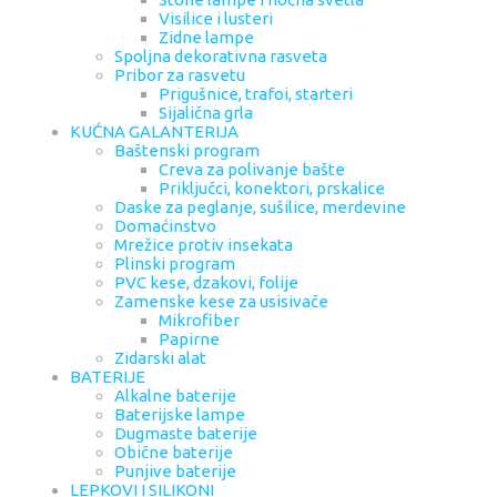
Visilice i lusteri
Zidne lampe
Spoljna dekorativna rasveta
Pribor za rasvetu
Prigušnice, trafoi, starteri
Sijalična grla
KUĆNA GALANTERIJA
Baštenski program
Creva za polivanje bašte
Priključci, konektori, prskalice
Daske za peglanje, sušilice, merdevine
Domaćinstvo
Mrežice protiv insekata
Plinski program
PVC kese, dzakovi, folije
Zamenske kese za usisivače
Mikrofiber
Papirne
Zidarski alat
BATERIJE
Alkalne baterije
Baterijske lampe
Dugmaste baterije
Obične baterije
Punjive baterije
LEPKOVI I SILIKONI