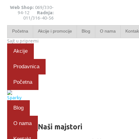
Web Shop:
069/330-
94-12
Radnja:
011/316-40-56
Početna
Akcije i promocije
Blog
O nama
Kontak
Sajt u pripremi
Akcije
Prodavnica
Početna
Blog
O nama
Naši majstori
Kontakt