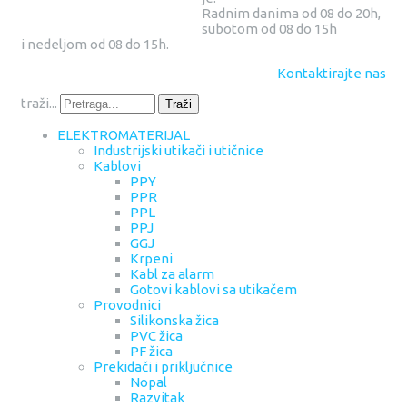
Radnim danima od 08 do 20h,
subotom od 08 do 15h
i nedeljom od 08 do 15h.
Kontaktirajte nas
traži...
Traži
ELEKTROMATERIJAL
Industrijski utikači i utičnice
Kablovi
PPY
PPR
PPL
PPJ
GGJ
Krpeni
Kabl za alarm
Gotovi kablovi sa utikačem
Provodnici
Silikonska žica
PVC žica
PF žica
Prekidači i priključnice
Nopal
Razvitak