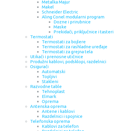
Metalka Majur
Makel
Schneider Electric
Aling Conel modularni program
Dozne i prirubnice
Maske
Prekidači, priključnice i tasteri
Termostati
Termostati za bojlere
Termostati za rashladne uređaje
Termostati za grejna tela
Utikači i prenosne utičnice
Produžni kablovi, podsklopi, razdelnici
Osigurači
Automatski
Topljivi
Stakleni
Razvodne table
Tehnoplast
Elmark
Oprema
Antenska oprema
Antene i kablovi
Razdelnici i spojnice
Telefonska oprema
Kablovi za telefon