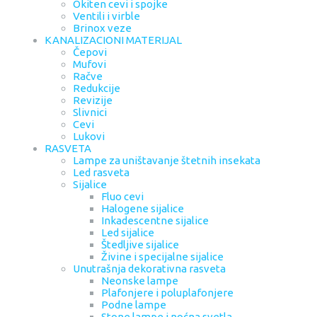
Okiten cevi i spojke
Ventili i virble
Brinox veze
KANALIZACIONI MATERIJAL
Čepovi
Mufovi
Račve
Redukcije
Revizije
Slivnici
Cevi
Lukovi
RASVETA
Lampe za uništavanje štetnih insekata
Led rasveta
Sijalice
Fluo cevi
Halogene sijalice
Inkadescentne sijalice
Led sijalice
Štedljive sijalice
Živine i specijalne sijalice
Unutrašnja dekorativna rasveta
Neonske lampe
Plafonjere i poluplafonjere
Podne lampe
Stone lampe i noćna svetla