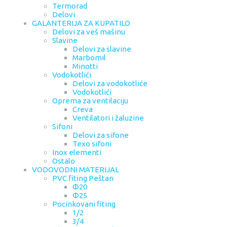
Termorad
Delovi
GALANTERIJA ZA KUPATILO
Delovi za veš mašinu
Slavine
Delovi za slavine
Marbomil
Minotti
Vodokotlići
Delovi za vodokotliće
Vodokotlići
Oprema za ventilaciju
Creva
Ventilatori i žaluzine
Sifoni
Delovi za sifone
Texo sifoni
Inox elementi
Ostalo
VODOVODNI MATERIJAL
PVC fiting Peštan
Φ20
Φ25
Pocinkovani fiting
1/2
3/4