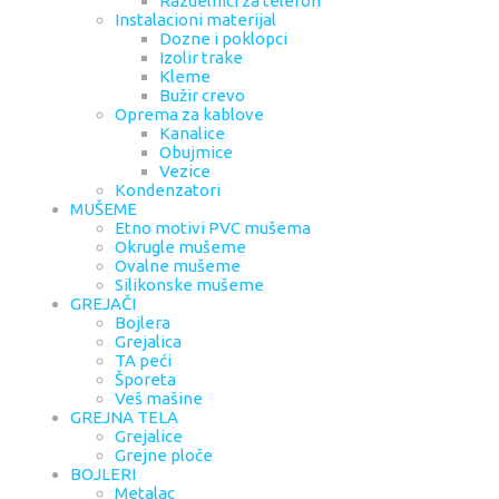
Razdelnici za telefon
Instalacioni materijal
Dozne i poklopci
Izolir trake
Kleme
Bužir crevo
Oprema za kablove
Kanalice
Obujmice
Vezice
Kondenzatori
MUŠEME
Etno motivi PVC mušema
Okrugle mušeme
Ovalne mušeme
Silikonske mušeme
GREJAČI
Bojlera
Grejalica
TA peći
Šporeta
Veš mašine
GREJNA TELA
Grejalice
Grejne ploče
BOJLERI
Metalac