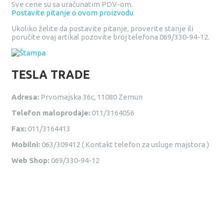
Sve cene su sa uračunatim PDV-om.
Postavite pitanje o ovom proizvodu
Ukoliko želite da postavite pitanje, proverite stanje ili
poručite ovaj artikal pozovite broj telefona 069/330-94-12.
TESLA TRADE
Adresa:
Prvomajska 36c, 11080 Zemun
Telefon maloprodaje:
011/3164056
Fax:
011/3164413
Mobilni:
063/309412 ( Kontakt telefon za usluge majstora )
Web Shop:
069/330-94-12