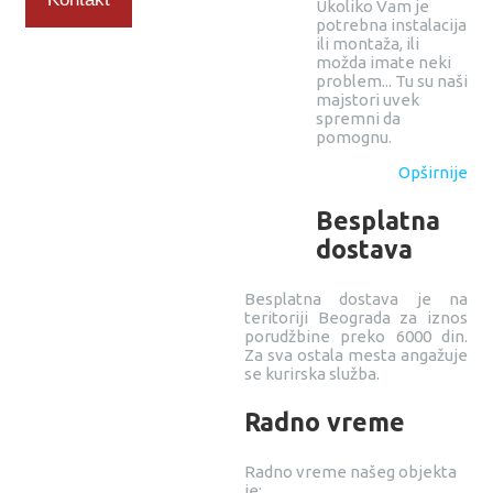
Ukoliko Vam je
potrebna instalacija
ili montaža, ili
možda imate neki
problem... Tu su naši
majstori uvek
spremni da
pomognu.
Opširnije
Besplatna
dostava
Besplatna dostava je na
teritoriji Beograda za iznos
porudžbine preko 6000 din.
Za sva ostala mesta angažuje
se kurirska služba.
Radno vreme
Radno vreme našeg objekta
je: