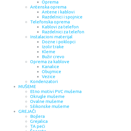
Oprema
Antenska oprema
Antene i kablovi
Razdelnici i spojnice
Telefonska oprema
Kablovi za telefon
Razdelnici za telefon
Instalacioni materijal
Dozne i poklopci
Izolir trake
Kleme
Bužir crevo
Oprema za kablove
Kanalice
Obujmice
Vezice
Kondenzatori
MUŠEME
Etno motivi PVC mušema
Okrugle mušeme
Ovalne mušeme
Silikonske mušeme
GREJAČI
Bojlera
Grejalica
TA peći