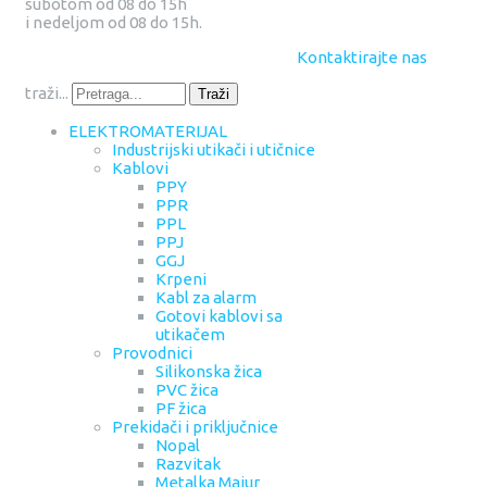
subotom od 08 do 15h
i nedeljom od 08 do 15h.
Kontaktirajte nas
traži...
Traži
ELEKTROMATERIJAL
Industrijski utikači i utičnice
Kablovi
PPY
PPR
PPL
PPJ
GGJ
Krpeni
Kabl za alarm
Gotovi kablovi sa
utikačem
Provodnici
Silikonska žica
PVC žica
PF žica
Prekidači i priključnice
Nopal
Razvitak
Metalka Majur