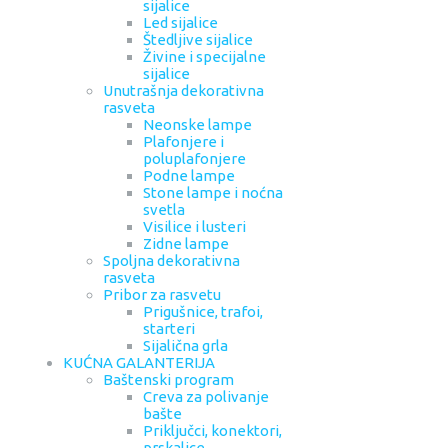
sijalice
Led sijalice
Štedljive sijalice
Živine i specijalne
sijalice
Unutrašnja dekorativna
rasveta
Neonske lampe
Plafonjere i
poluplafonjere
Podne lampe
Stone lampe i noćna
svetla
Visilice i lusteri
Zidne lampe
Spoljna dekorativna
rasveta
Pribor za rasvetu
Prigušnice, trafoi,
starteri
Sijalična grla
KUĆNA GALANTERIJA
Baštenski program
Creva za polivanje
bašte
Priključci, konektori,
prskalice