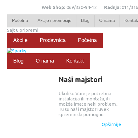
Web Shop:
069/330-94-12
Radnja:
011/316
Početna
Akcije i promocije
Blog
O nama
Kontak
Sajt u pripremi
Akcije
Prodavnica
Početna
Blog
O nama
Kontakt
Naši majstori
Ukoliko Vam je potrebna
instalacija ili montaža, ili
možda imate neki problem...
Tu su naši majstori uvek
spremni da pomognu.
Opširnije