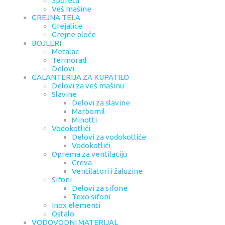
Šporeta
Veš mašine
GREJNA TELA
Grejalice
Grejne ploče
BOJLERI
Metalac
Termorad
Delovi
GALANTERIJA ZA KUPATILO
Delovi za veš mašinu
Slavine
Delovi za slavine
Marbomil
Minotti
Vodokotlići
Delovi za vodokotliće
Vodokotlići
Oprema za ventilaciju
Creva
Ventilatori i žaluzine
Sifoni
Delovi za sifone
Texo sifoni
Inox elementi
Ostalo
VODOVODNI MATERIJAL