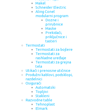
Makel
Schneider Electric
Aling Conel
modularni program
Dozne i
prirubnice
Maske
Prekidači,
priključnice i
tasteri
Termostati
Termostati za bojlere
Termostati za
rashladne uređaje
Termostati za grejna
tela
Utikači i prenosne utičnice
Produžni kablovi, podsklopi,
razdelnici
Osigurači
Automatski
Topljivi
Stakleni
Razvodne table
Tehnoplast
Elmark