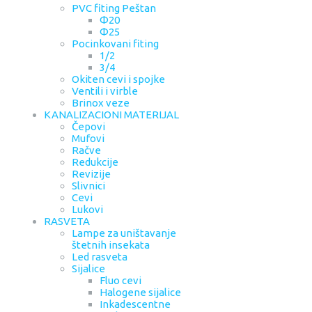
PVC fiting Peštan
Φ20
Φ25
Pocinkovani fiting
1/2
3/4
Okiten cevi i spojke
Ventili i virble
Brinox veze
KANALIZACIONI MATERIJAL
Čepovi
Mufovi
Račve
Redukcije
Revizije
Slivnici
Cevi
Lukovi
RASVETA
Lampe za uništavanje
štetnih insekata
Led rasveta
Sijalice
Fluo cevi
Halogene sijalice
Inkadescentne