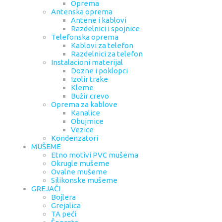
Oprema
Antenska oprema
Antene i kablovi
Razdelnici i spojnice
Telefonska oprema
Kablovi za telefon
Razdelnici za telefon
Instalacioni materijal
Dozne i poklopci
Izolir trake
Kleme
Bužir crevo
Oprema za kablove
Kanalice
Obujmice
Vezice
Kondenzatori
MUŠEME
Etno motivi PVC mušema
Okrugle mušeme
Ovalne mušeme
Silikonske mušeme
GREJAČI
Bojlera
Grejalica
TA peći