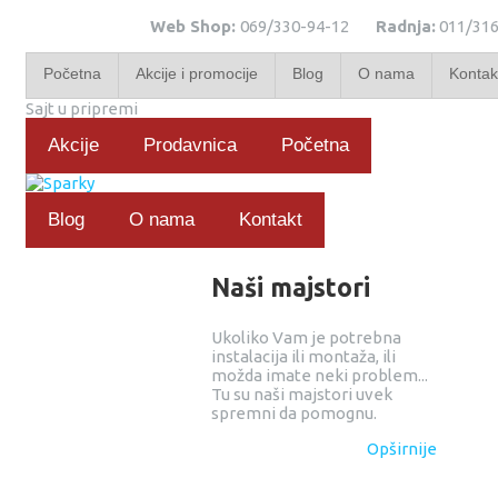
Web Shop:
069/330-94-12
Radnja:
011/316
Početna
Akcije i promocije
Blog
O nama
Kontak
Sajt u pripremi
Akcije
Prodavnica
Početna
Blog
O nama
Kontakt
Naši majstori
Ukoliko Vam je potrebna
instalacija ili montaža, ili
možda imate neki problem...
Tu su naši majstori uvek
spremni da pomognu.
Opširnije