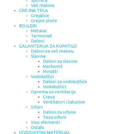
Šporeta
Veš mašine
GREJNA TELA
Grejalice
Grejne ploče
BOJLERI
Metalac
Termorad
Delovi
GALANTERIJA ZA KUPATILO
Delovi za veš mašinu
Slavine
Delovi za slavine
Marbomil
Minotti
Vodokotlići
Delovi za vodokotliće
Vodokotlići
Oprema za ventilaciju
Creva
Ventilatori i žaluzine
Sifoni
Delovi za sifone
Texo sifoni
Inox elementi
Ostalo
VODOVODNI MATERIJAL