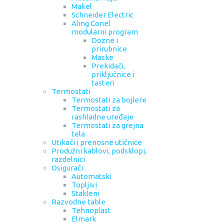
Makel
Schneider Electric
Aling Conel
modularni program
Dozne i
prirubnice
Maske
Prekidači,
priključnice i
tasteri
Termostati
Termostati za bojlere
Termostati za
rashladne uređaje
Termostati za grejna
tela
Utikači i prenosne utičnice
Produžni kablovi, podsklopi,
razdelnici
Osigurači
Automatski
Topljivi
Stakleni
Razvodne table
Tehnoplast
Elmark