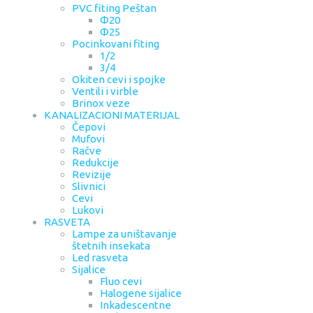
PVC fiting Peštan
Φ20
Φ25
Pocinkovani fiting
1/2
3/4
Okiten cevi i spojke
Ventili i virble
Brinox veze
KANALIZACIONI MATERIJAL
Čepovi
Mufovi
Račve
Redukcije
Revizije
Slivnici
Cevi
Lukovi
RASVETA
Lampe za uništavanje
štetnih insekata
Led rasveta
Sijalice
Fluo cevi
Halogene sijalice
Inkadescentne