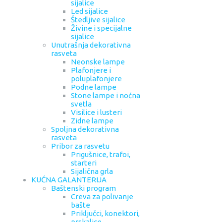
sijalice
Led sijalice
Štedljive sijalice
Živine i specijalne
sijalice
Unutrašnja dekorativna
rasveta
Neonske lampe
Plafonjere i
poluplafonjere
Podne lampe
Stone lampe i noćna
svetla
Visilice i lusteri
Zidne lampe
Spoljna dekorativna
rasveta
Pribor za rasvetu
Prigušnice, trafoi,
starteri
Sijalična grla
KUĆNA GALANTERIJA
Baštenski program
Creva za polivanje
bašte
Priključci, konektori,
prskalice