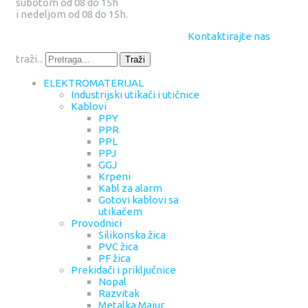
subotom od 08 do 15h
i nedeljom od 08 do 15h.
Kontaktirajte nas
traži...
Traži
ELEKTROMATERIJAL
Industrijski utikači i utičnice
Kablovi
PPY
PPR
PPL
PPJ
GGJ
Krpeni
Kabl za alarm
Gotovi kablovi sa
utikačem
Provodnici
Silikonska žica
PVC žica
PF žica
Prekidači i priključnice
Nopal
Razvitak
Metalka Majur